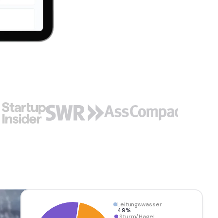
Leitungswasser
49%
Sturm/Hagel