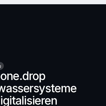
g
 one.drop
swassersysteme
igitalisieren