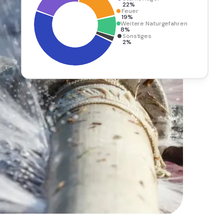
22%
Feuer
19%
Weitere Naturgefahren
8%
Sonstiges
2%